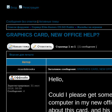
Вход
Регистрация
Сообщения без ответов
|
Активные темы
Список форумов
»
Сервер Elite-Games CS:GO Public
»
Жалобы на игроков
GRAPHICS CARD, NEW OFFICE HELP?
Страница
1
из
1
[ 1 сообщение ]
Версия для печати
Автор
ricardobrooks
Заголовок сообщения:
GRAPHICS CARD, NEW OFF
Hello,
Зарегистрирован:
31 июл
2018, 06:09
Сообщения:
4
Could I please get some
computer in my new off
about this card, and hi