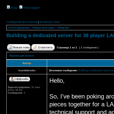
Вход
Регистрация
Сообщения без ответов
|
Активные темы
Список форумов
»
Общая категория
»
Общение
Building a dedicated server for 36 player L
Страница
1
из
1
[ 1 сообщение ]
Версия для печати
Автор
ricardobrooks
Заголовок сообщения:
Building a dedicated server f
Hello,
Зарегистрирован:
31 июл
2018, 06:09
Сообщения:
4
So, I've been poking aro
pieces together for a L
technical support and a