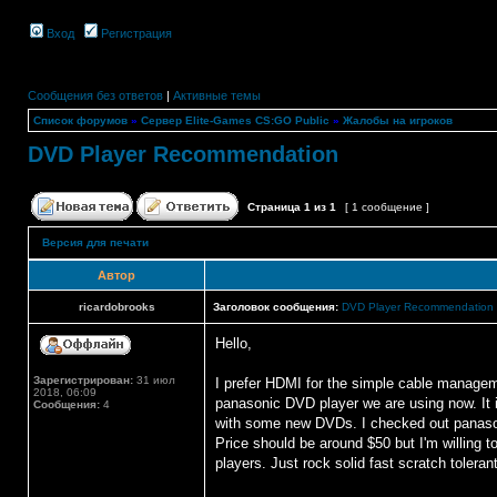
Вход
Регистрация
Сообщения без ответов
|
Активные темы
Список форумов
»
Сервер Elite-Games CS:GO Public
»
Жалобы на игроков
DVD Player Recommendation
Страница
1
из
1
[ 1 сообщение ]
Версия для печати
Автор
ricardobrooks
Заголовок сообщения:
DVD Player Recommendation
Hello,
Зарегистрирован:
31 июл
I prefer HDMI for the simple cable manageme
2018, 06:09
panasonic DVD player we are using now. It is
Сообщения:
4
with some new DVDs. I checked out panasoni
Price should be around $50 but I'm willing 
players. Just rock solid fast scratch tolera