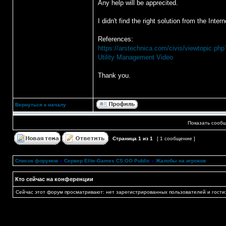
Any help will be apprecited.
I didn't find the right solution from the Intern
References:
https://arstechnica.com/civis/viewtopic.ph
Utility Management Video
Thank you.
Вернуться к началу
Показать сообщ
Страница
1
из
1
[ 1 сообщение ]
Список форумов
»
Сервер Elite-Games CS:GO Public
»
Жалобы на игроков
Кто сейчас на конференции
Сейчас этот форум просматривают: нет зарегистрированных пользователей и гости: