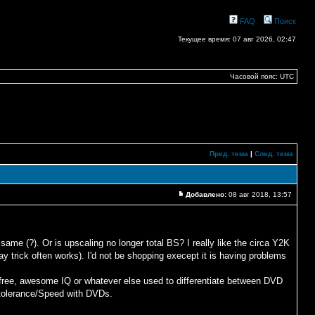
FAQ
Поиск
Текущее время: 07 авг 2026, 02:47
Часовой пояс: UTC
Пред. тема
|
След. тема
Добавлено:
08 авг 2018, 13:57
me (?). Or is upscaling no longer total BS? I really like the circa Y2K
ay trick often works). I'd not be shopping execept it is having problems
on free, awesome IQ or whatever else used to differentiate between DVD
h tolerance/Speed with DVDs.