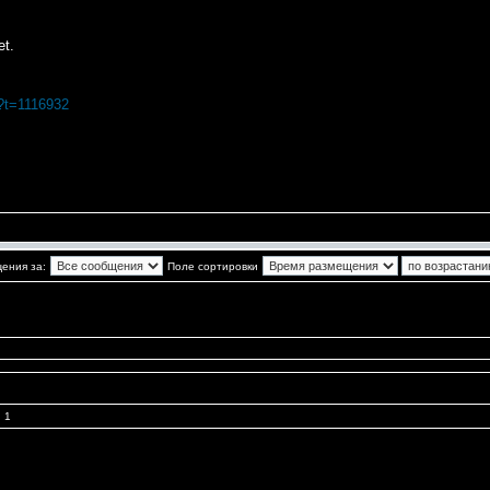
et.
p?t=1116932
ения за:
Поле сортировки
 1