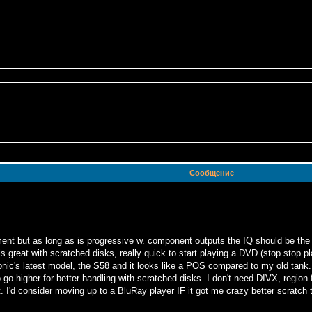
Сообщение
nt but as long as is progressive w. component outputs the IQ should be the sa
 great with scratched disks, really quick to start playing a DVD (stop stop pl
c's latest model, the S58 and it looks like a POS compared to my old tank.
to go higher for better handling with scratched disks. I don't need DIVX, regi
nt. I'd consider moving up to a BluRay player IF it got me crazy better scratc