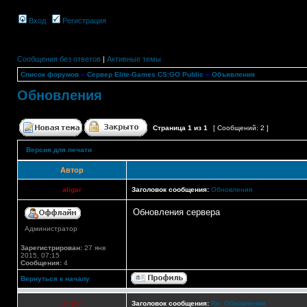
Вход
Регистрация
Сообщения без ответов
|
Активные темы
Список форумов
»
Сервер Elite-Games CS:GO Public
»
Объявления
Обновления
Страница
1
из
1
[ Сообщений: 2 ]
Версия для печати
Автор
aligar
Заголовок сообщения:
Обновления
Обновления сервера
Администратор
Зарегистрирован:
27 янв
2015, 07:15
Сообщения:
4
Вернуться к началу
aligar
Заголовок сообщения:
Re: Обновления