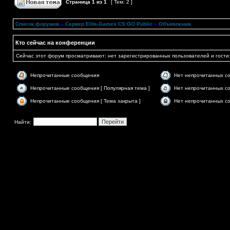
Страница
1
из
1
[ Тем: 2 ]
Список форумов
»
Сервер Elite-Games CS:GO Public
»
Объявления
Кто сейчас на конференции
Сейчас этот форум просматривают: нет зарегистрированных пользователей и гости:
Непрочитанные сообщения
Нет непрочитанных с
Непрочитанные сообщения [ Популярная тема ]
Нет непрочитанных со
Непрочитанные сообщения [ Тема закрыта ]
Нет непрочитанных со
Найти: