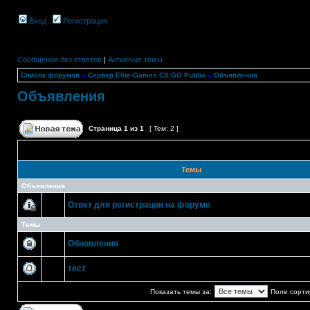
Вход
Регистрация
Сообщения без ответов
|
Активные темы
Список форумов
»
Сервер Elite-Games CS:GO Public
»
Объявления
Объявления
Страница
1
из
1
[ Тем: 2 ]
Темы
Объявления
Ответ для регистрации на форуме
Темы
Обновления
тест
Показать темы за:
Поле сорти