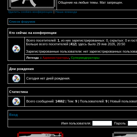
Общение на любые темы. Мат запрещен.
Удалить cookies конференции
|
Наша команда
Список форумов
Кто сейчас на конференции
Всего посетителей:
1
, из них зарегистрированных: 0, скрытых: 0 и го
Больше всего посетителей (
412
) здесь было 29 янв 2026, 20:50
Зарегистрированные пользователи: нет зарегистрированных пользов
Легенда ::
Администраторы
,
Супермодераторы
Дни рождения
Сегодня нет дней рождения.
Статистика
Всего сообщений:
14662
| Тем:
9
| Пользователей:
9
| Новый пользова
Вход
Имя пользователя:
Пароль: